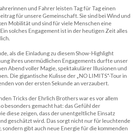
hrerinnen und Fahrer leisten Tag für Tag einen
eitrag für unsere Gemeinschaft. Sie sind bei Wind und
en Mobilität und sind für viele Menschen eine
 Ein solches Engagement ist in der heutigen Zeit alles
lich.
de, als die Einladung zu diesem Show-Highlight
nnung ihres unermüdlichen Engagements durfte unser
en Abend voller Magie, spektakulärer Illusionen und
en. Die gigantische Kulisse der „NO LIMITS“-Tour in
enden von der ersten Sekunde an verzaubert.
n Tricks der Ehrlich Brothers war es vor allem
so besonders gemacht hat: das Gefühl der
e diese zeigen, dass der unentgeltliche Einsatz
nd geschätzt wird. Das sorgt nicht nur für leuchtende
 sondern gibt auch neue Energie für die kommenden