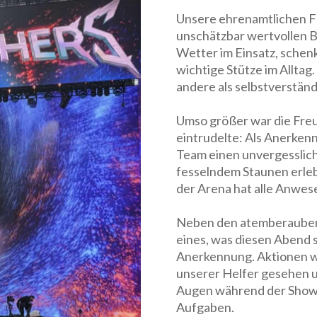
Unsere ehrenamtlichen Fa
unschätzbar wertvollen B
Wetter im Einsatz, schenk
wichtige Stütze im Alltag.
andere als selbstverständ
Umso größer war die Freu
eintrudelte: Als Anerke
Team einen unvergesslich
fesselndem Staunen erleb
der Arena hat alle Anwes
Neben den atemberaubende
eines, was diesen Abend 
Anerkennung. Aktionen wi
unserer Helfer gesehen u
Augen während der Show,
Aufgaben.