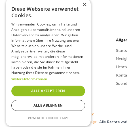
×
Diese Webseite verwendet
Cookies.
Wir verwenden Cookies, um Inhalte und
Anzeigen zu personalisieren und unseren
Datenverkehr zu analysieren. Wir geben
Allge
Informationen über Ihre Nutzung unserer
Website auch an unsere Werbe- und
Starts
Analysepartner weiter, die diese
Johanneskirchpl. 7
möglicherweise mit anderen Informationen
63450 Hanau
Neuig
kombinieren, die Sie ihnen bereitgestellt
Lichtb
haben oder die sie im Rahmen Ihrer
06181 - 95 29 50 - 0
Nutzung ihrer Dienste gesammelt haben.
Konta
Weitere Informationen
Spen
ALLE AKZEPTIEREN
ALLE ABLEHNEN
Impressum
Datenschutz
POWERED BY COOKIESCRIPT
© 2025 made with ♥ by
vandermost design
. Alle Rechte vo