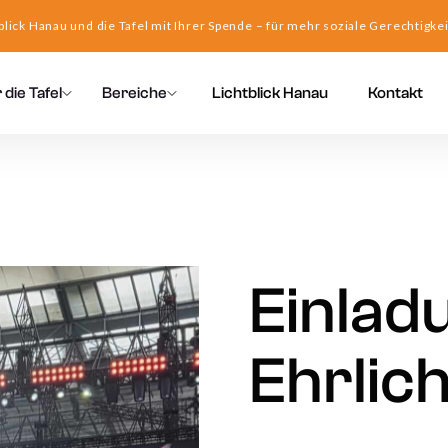
blick Hanau und die Tafel mit Ihrer Spende – für mehr soziale Gerechtigkei
 die Tafel
Bereiche
Lichtblick Hanau
Kontakt
Einlad
Ehrlic