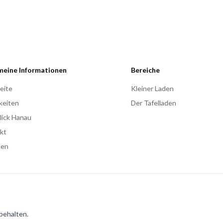
meine Informationen
Bereiche
eite
Kleiner Laden
keiten
Der Tafelladen
lick Hanau
kt
den
rbehalten.