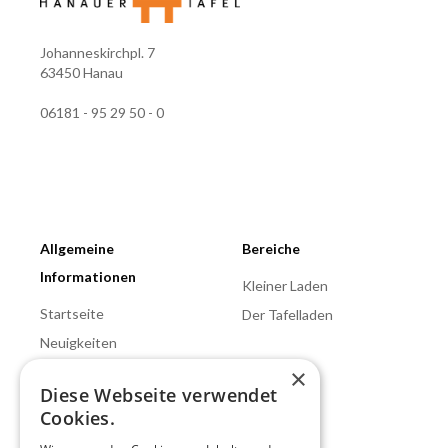
Johanneskirchpl. 7
63450 Hanau
06181 - 95 29 50 - 0
Allgemeine
Bereiche
Informationen
Kleiner Laden
Startseite
Der Tafelladen
Neuigkeiten
×
Lichtblick Hanau
Diese Webseite verwendet
Kontakt
Cookies.
Spenden